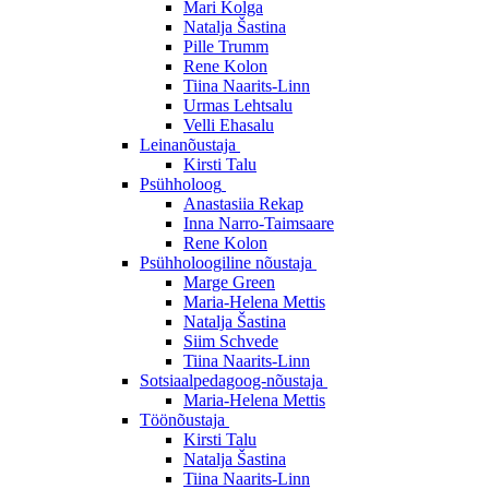
Mari Kolga
Natalja Šastina
Pille Trumm
Rene Kolon
Tiina Naarits-Linn
Urmas Lehtsalu
Velli Ehasalu
Leinanõustaja
Kirsti Talu
Psühholoog
Anastasiia Rekap
Inna Narro-Taimsaare
Rene Kolon
Psühholoogiline nõustaja
Marge Green
Maria-Helena Mettis
Natalja Šastina
Siim Schvede
Tiina Naarits-Linn
Sotsiaalpedagoog-nõustaja
Maria-Helena Mettis
Töönõustaja
Kirsti Talu
Natalja Šastina
Tiina Naarits-Linn