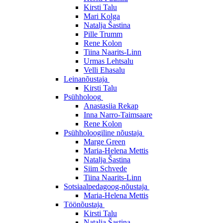
Kirsti Talu
Mari Kolga
Natalja Šastina
Pille Trumm
Rene Kolon
Tiina Naarits-Linn
Urmas Lehtsalu
Velli Ehasalu
Leinanõustaja
Kirsti Talu
Psühholoog
Anastasiia Rekap
Inna Narro-Taimsaare
Rene Kolon
Psühholoogiline nõustaja
Marge Green
Maria-Helena Mettis
Natalja Šastina
Siim Schvede
Tiina Naarits-Linn
Sotsiaalpedagoog-nõustaja
Maria-Helena Mettis
Töönõustaja
Kirsti Talu
Natalja Šastina