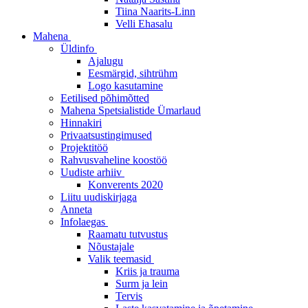
Tiina Naarits-Linn
Velli Ehasalu
Mahena
Üldinfo
Ajalugu
Eesmärgid, sihtrühm
Logo kasutamine
Eetilised põhimõtted
Mahena Spetsialistide Ümarlaud
Hinnakiri
Privaatsustingimused
Projektitöö
Rahvusvaheline koostöö
Uudiste arhiiv
Konverents 2020
Liitu uudiskirjaga
Anneta
Infolaegas
Raamatu tutvustus
Nõustajale
Valik teemasid
Kriis ja trauma
Surm ja lein
Tervis