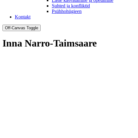
Laste kasvatamine ja õpetamine
Suhted ja konfliktid
Psühhohügieen
Kontakt
Off-Canvas Toggle
Inna Narro-Taimsaare