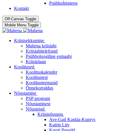
Psühhohügieen
Kontakt
Off-Canvas Toggle
Mobile Menu Toggle
Kriisisekkumine
Mahena kriisiabi
Kriisiabitelefonid
Psühholoogiline esmaabi
Kriisiplaan
Koolitused
Koolituskalender
Koolitustest
Koolitusteemasid
Õppekorraldus
Nõustamine
PSP program
Nõustamisest
Nõustajad
Kriisinõustaja
Ave-Gail Kaskla-Kuprys
Katrin Liiv
Kersti Puusild