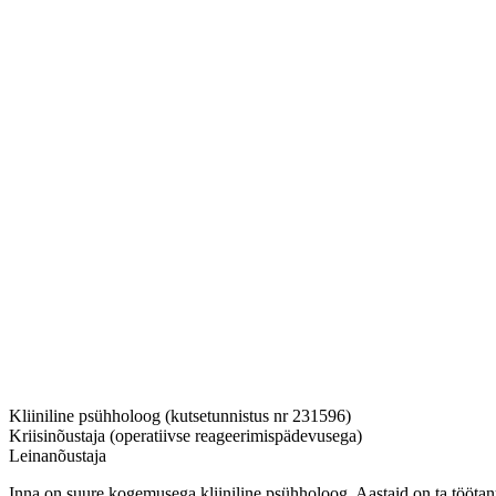
Kliiniline psühholoog (kutsetunnistus nr 231596)
Kriisinõustaja (operatiivse reageerimispädevusega)
Leinanõustaja
Inna on suure kogemusega kliiniline psühholoog. Aastaid on ta töötanu