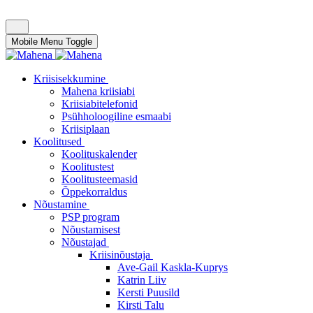
Mobile Menu Toggle
Kriisisekkumine
Mahena kriisiabi
Kriisiabitelefonid
Psühholoogiline esmaabi
Kriisiplaan
Koolitused
Koolituskalender
Koolitustest
Koolitusteemasid
Õppekorraldus
Nõustamine
PSP program
Nõustamisest
Nõustajad
Kriisinõustaja
Ave-Gail Kaskla-Kuprys
Katrin Liiv
Kersti Puusild
Kirsti Talu