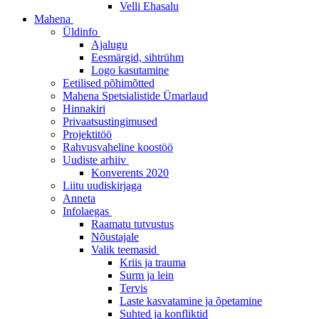
Velli Ehasalu
Mahena
Üldinfo
Ajalugu
Eesmärgid, sihtrühm
Logo kasutamine
Eetilised põhimõtted
Mahena Spetsialistide Ümarlaud
Hinnakiri
Privaatsustingimused
Projektitöö
Rahvusvaheline koostöö
Uudiste arhiiv
Konverents 2020
Liitu uudiskirjaga
Anneta
Infolaegas
Raamatu tutvustus
Nõustajale
Valik teemasid
Kriis ja trauma
Surm ja lein
Tervis
Laste kasvatamine ja õpetamine
Suhted ja konfliktid