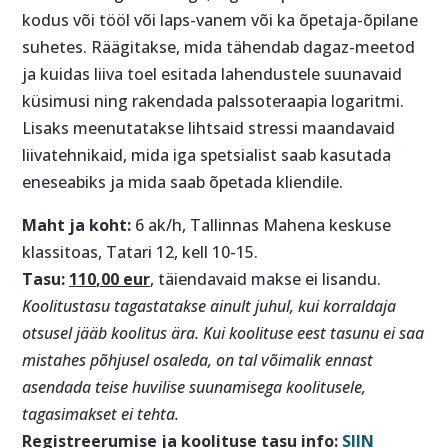
kodus või tööl või laps-vanem või ka õpetaja-õpilane
suhetes. Räägitakse, mida tähendab dagaz-meetod
ja kuidas liiva toel esitada lahendustele suunavaid
küsimusi ning rakendada palssoteraapia logaritmi.
Lisaks meenutatakse lihtsaid stressi maandavaid
liivatehnikaid, mida iga spetsialist saab kasutada
eneseabiks ja mida saab õpetada kliendile.
Maht ja koht:
6 ak/h, Tallinnas Mahena keskuse
klassitoas, Tatari 12, kell 10-15.
Tasu:
110
,00 eur
, täiendavaid makse ei lisandu.
Koolitustasu tagastatakse ainult juhul, kui korraldaja
otsusel jääb koolitus ära. Kui koolituse eest tasunu ei saa
mistahes põhjusel osaleda, on tal võimalik ennast
asendada teise huvilise suunamisega koolitusele,
tagasimakset ei tehta.
Registreerumise ja koolituse tasu info:
SIIN