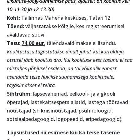
liikumise-joogi-suhtlemise paus, ajaliselt on koolitus kell
10-11.30 ja 12-13.30).
Koht:
Tallinnas Mahena keskuses, Tatari 12.
Tõend:
väljastatakse kõigile, kes registreerumisel
avaldavad soovi.
Tasu:
74,00 eur
, täiendavaid makse ei lisandu.
Koolitustasu tagastatakse ainult juhul, kui korraldaja
otsusel jääb koolitus ära. Kui koolituse eest tasunu ei saa
mistahes põhjusel osaleda, on tal võimalik ennast
asendada teise huvilise suunamisega koolitusele,
tagasimakset ei tehta.
Sihtrühm:
lapsevanemad, eelkooli- ja algkooli
õpetajad, lastekaitsespetsialistid, lastega töötavad
nõustajad (sh kriisinõustajad, psühholoogid,
sotsiaalpedagoogid, logopeedid, eripedagoogid).
Täpsustused nii esimese kui ka teise taseme