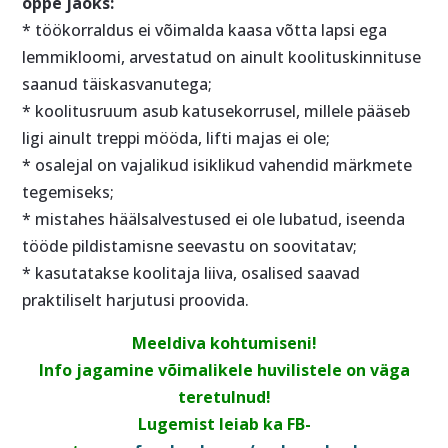
õppe jaoks:
* töökorraldus ei võimalda kaasa võtta lapsi ega
lemmikloomi, arvestatud on ainult koolituskinnituse
saanud täiskasvanutega;
* koolitusruum asub katusekorrusel, millele pääseb
ligi ainult treppi mööda, lifti majas ei ole;
* osalejal on vajalikud isiklikud vahendid märkmete
tegemiseks;
* mistahes häälsalvestused ei ole lubatud, iseenda
tööde pildistamisne seevastu on soovitatav;
* kasutatakse koolitaja liiva, osalised saavad
praktiliselt harjutusi proovida.
Meeldiva kohtumiseni!
Info jagamine võimalikele huvilistele on väga
teretulnud!
Lugemist leiab ka FB-