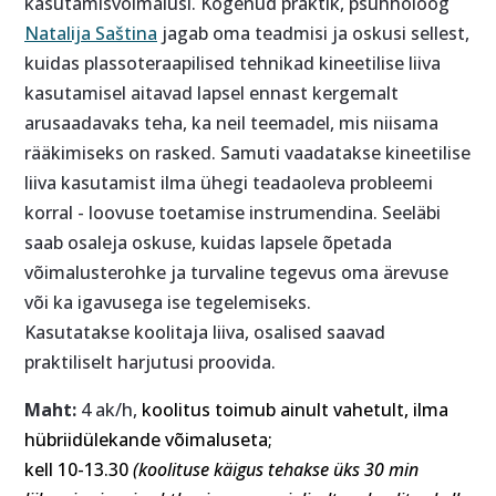
kasutamisvõimalusi. Kogenud praktik, psühholoog
Natalija Saština
jagab oma teadmisi ja oskusi sellest,
kuidas plassoteraapilised tehnikad kineetilise liiva
kasutamisel aitavad lapsel ennast kergemalt
arusaadavaks teha, ka neil teemadel, mis niisama
rääkimiseks on rasked. Samuti vaadatakse kineetilise
liiva kasutamist ilma ühegi teadaoleva probleemi
korral - loovuse toetamise instrumendina. Seeläbi
saab osaleja oskuse, kuidas lapsele õpetada
võimalusterohke ja turvaline tegevus oma ärevuse
või ka igavusega ise tegelemiseks.
Kasutatakse koolitaja liiva, osalised saavad
praktiliselt harjutusi proovida.
Maht:
4 ak/h,
koolitus toimub ainult vahetult, ilma
hübriidülekande võimaluseta;
kell 10-13.30
(koolituse käigus tehakse üks 30 min